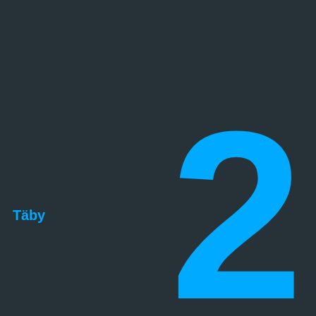
2
Täby