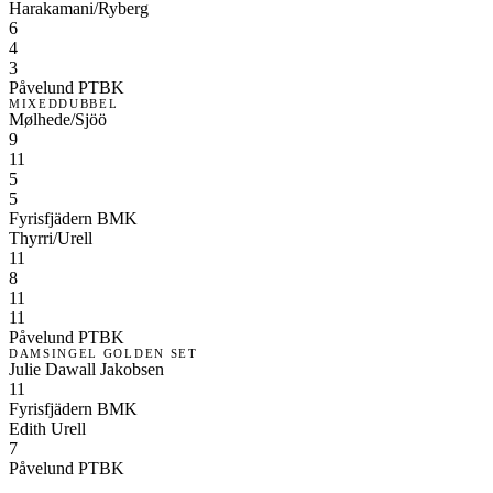
Harakamani/Ryberg
6
4
3
Påvelund PTBK
MIXEDDUBBEL
Mølhede/Sjöö
9
11
5
5
Fyrisfjädern BMK
Thyrri/Urell
11
8
11
11
Påvelund PTBK
DAMSINGEL GOLDEN SET
Julie Dawall Jakobsen
11
Fyrisfjädern BMK
Edith Urell
7
Påvelund PTBK