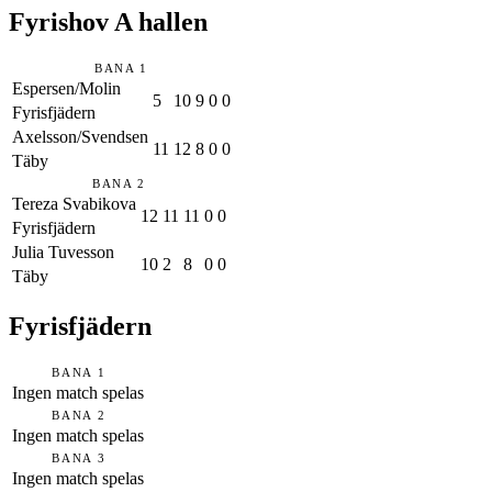
Fyrishov A hallen
BANA 1
Espersen/Molin
5
10
9
0
0
Fyrisfjädern
Axelsson/Svendsen
11
12
8
0
0
Täby
BANA 2
Tereza Svabikova
12
11
11
0
0
Fyrisfjädern
Julia Tuvesson
10
2
8
0
0
Täby
Fyrisfjädern
BANA 1
Ingen match spelas
BANA 2
Ingen match spelas
BANA 3
Ingen match spelas