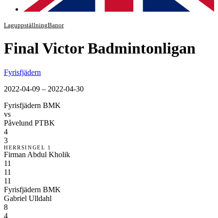
Laguppställning
Banor
Final Victor Badmintonligan
Fyrisfjädern
2022-04-09 – 2022-04-30
Fyrisfjädern BMK
vs
Påvelund PTBK
4
3
HERRSINGEL 1
Firman Abdul Kholik
11
11
11
Fyrisfjädern BMK
Gabriel Ulldahl
8
4