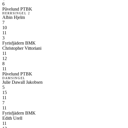
6
Påvelund PTBK
HERRSINGEL 2
Albin Hjelm
7
10
11
3
Fyrisfjädern BMK
Christopher Vittoriani
11
12
8
11
Påvelund PTBK
DAMSINGEL
Julie Dawall Jakobsen
5
15
11
7
11
Fyrisfjädern BMK
Edith Urell
11