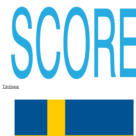
Tävlingar
Storskärm
Hjälp
Logga in