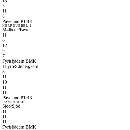
13
3
11
8
Påvelund PTBK
HERRDUBBEL 1
Mølhede/Bexell
11
6
12
9
7
Fyrisfjädern BMK
Thyrri/Søndergaard
8
11
10
11
11
Påvelund PTBK
DAMDUBBEL
Sjöö/Sjöö
11
11
11
Fyrisfjädern BMK