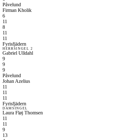
Påvelund
Firman Kholik
6
11
8
11
11
Fyrisfjädern
HERRSINGEL 2
Gabriel Ulldahl
9
9
9
Påvelund
Johan Azelius
11
11
11
Fyrisfjädern
DAMSINGEL
Laura Fløj Thomsen
11
11
9
13