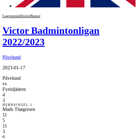
Laguppställning
Banor
Victor Badmintonligan
2022/2023
Påvelund
2023-01-17
Påvelund
vs
Fyrisfjädern
4
3
HERRSINGEL 1
Mads Thøgersen
11
5
11
3
6