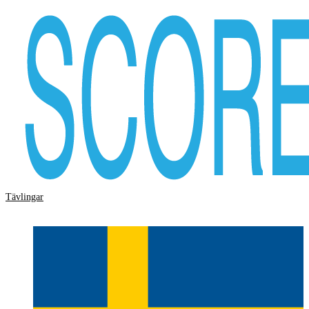
Tävlingar
Storskärm
Hjälp
Logga in