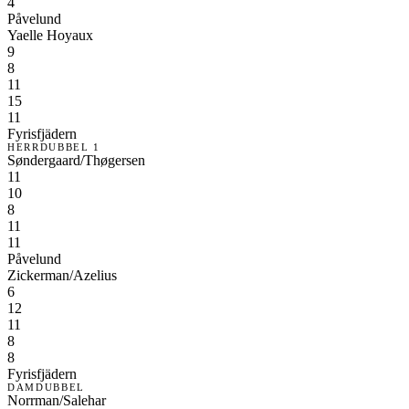
4
Påvelund
Yaelle Hoyaux
9
8
11
15
11
Fyrisfjädern
HERRDUBBEL 1
Søndergaard/Thøgersen
11
10
8
11
11
Påvelund
Zickerman/Azelius
6
12
11
8
8
Fyrisfjädern
DAMDUBBEL
Norrman/Salehar