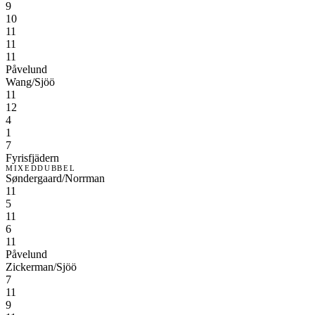
9
10
11
11
11
Påvelund
Wang/Sjöö
11
12
4
1
7
Fyrisfjädern
MIXEDDUBBEL
Søndergaard/Norrman
11
5
11
6
11
Påvelund
Zickerman/Sjöö
7
11
9