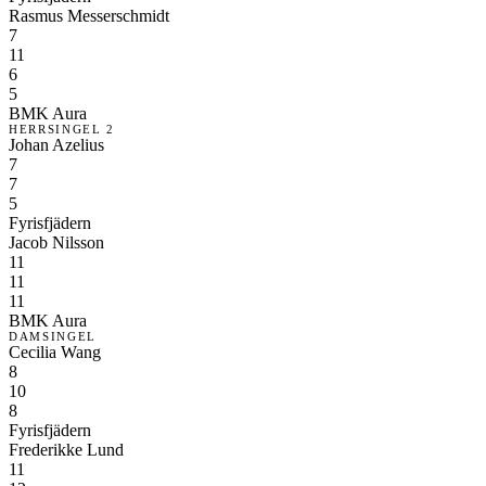
Rasmus Messerschmidt
7
11
6
5
BMK Aura
HERRSINGEL 2
Johan Azelius
7
7
5
Fyrisfjädern
Jacob Nilsson
11
11
11
BMK Aura
DAMSINGEL
Cecilia Wang
8
10
8
Fyrisfjädern
Frederikke Lund
11