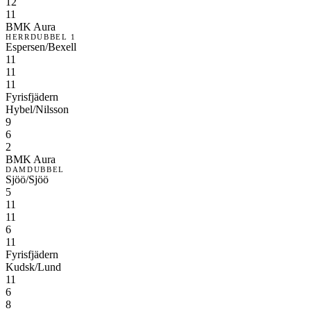
12
11
BMK Aura
HERRDUBBEL 1
Espersen/Bexell
11
11
11
Fyrisfjädern
Hybel/Nilsson
9
6
2
BMK Aura
DAMDUBBEL
Sjöö/Sjöö
5
11
11
6
11
Fyrisfjädern
Kudsk/Lund
11
6
8