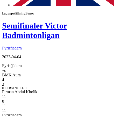
Laguppställning
Banor
Semifinaler Victor
Badmintonligan
Fyrisfjädern
2023-04-04
Fyrisfjädern
vs
BMK Aura
4
2
HERRSINGEL 1
Firman Abdul Kholik
11
8
11
11
Fyrisfjädern