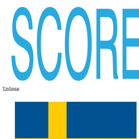
Tävlingar
Storskärm
Hjälp
Logga in