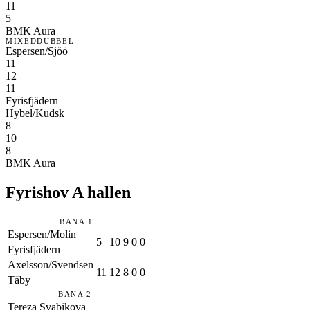
11
5
BMK Aura
MIXEDDUBBEL
Espersen/Sjöö
11
12
11
Fyrisfjädern
Hybel/Kudsk
8
10
8
BMK Aura
Fyrishov A hallen
BANA 1
Espersen/Molin
5
10
9
0
0
Fyrisfjädern
Axelsson/Svendsen
11
12
8
0
0
Täby
BANA 2
Tereza Svabikova