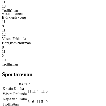
11
13
Trollhättan
MIXEDDUBBEL
Björkler/Ekberg
11
8
11
12
Västra Frölunda
Borgstedt/Norrman
8
11
2
10
Trollhättan
Sportarenan
BANA 3
Kristin Kuuba
11
11
4
11
0
Västra Frölunda
Kajsa van Dalm
6
6
11
5
0
Trollhättan