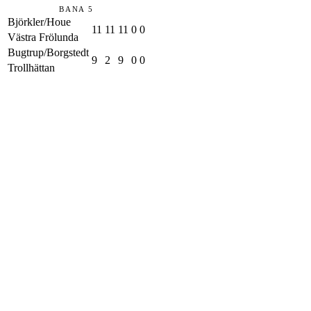
BANA 5
Björkler/Houe
11
11
11
0
0
Västra Frölunda
Bugtrup/Borgstedt
9
2
9
0
0
Trollhättan