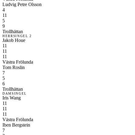
Ludvig Petre Olsson
4
11
5
9
Trollhättan
HERRSINGEL 2
Jakob Houe
11
11
11
Västra Frölunda
Tom Roslin
7
5
6
Trollhättan
DAMSINGEL
Iris Wang
11
11
11
Västra Frölunda
Iben Bergstein
7