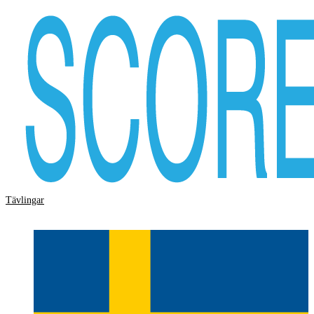
Tävlingar
Storskärm
Hjälp
Logga in