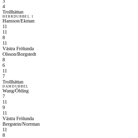
3
4
Trollhättan
HERRDUBBEL 1
Hansson/Ekman
11
11
8
11
Västra Frölunda
Olsson/Borgstedt
8
6
11
7
Trollhättan
DAMDUBBEL
Wang/Öhling
7
11
9
11
Västra Frölunda
Bergstein/Norrman
11
8