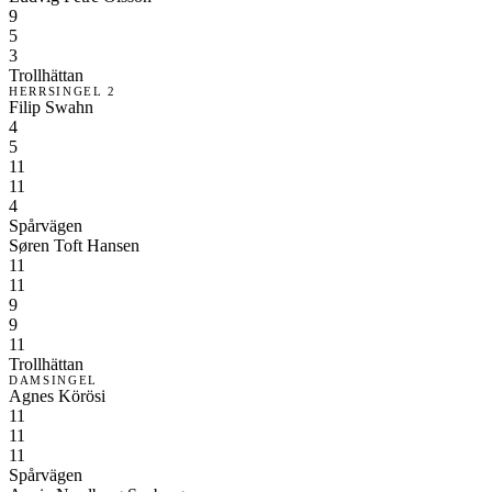
9
5
3
Trollhättan
HERRSINGEL 2
Filip Swahn
4
5
11
11
4
Spårvägen
Søren Toft Hansen
11
11
9
9
11
Trollhättan
DAMSINGEL
Agnes Körösi
11
11
11
Spårvägen