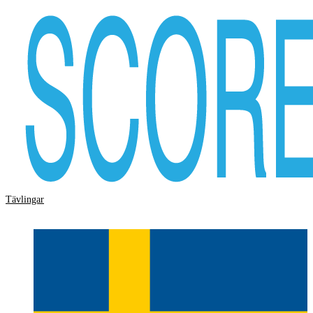
Tävlingar
Storskärm
Hjälp
Logga in