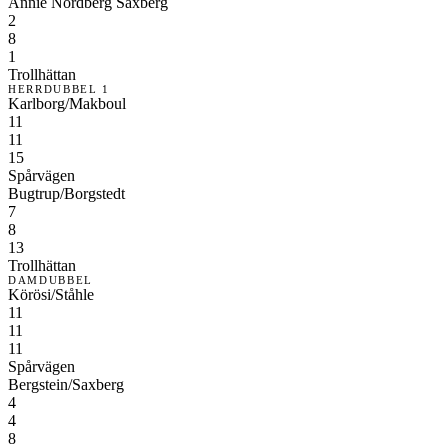
Annie Nordberg Saxberg
2
8
1
Trollhättan
HERRDUBBEL 1
Karlborg/Makboul
11
11
15
Spårvägen
Bugtrup/Borgstedt
7
8
13
Trollhättan
DAMDUBBEL
Körösi/Ståhle
11
11
11
Spårvägen
Bergstein/Saxberg
4
4
8