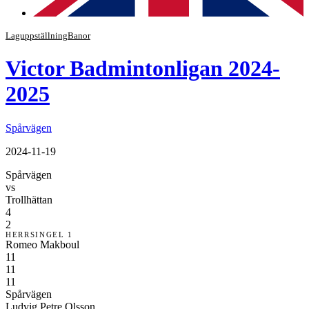
Laguppställning
Banor
Victor Badmintonligan 2024-
2025
Spårvägen
2024-11-19
Spårvägen
vs
Trollhättan
4
2
HERRSINGEL 1
Romeo Makboul
11
11
11
Spårvägen
Ludvig Petre Olsson