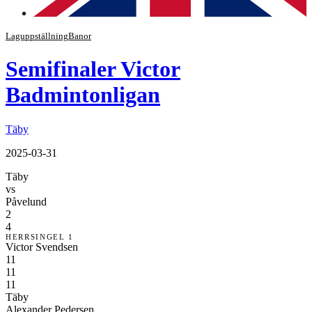
Laguppställning
Banor
Semifinaler Victor
Badmintonligan
Täby
2025-03-31
Täby
vs
Påvelund
2
4
HERRSINGEL 1
Victor Svendsen
11
11
11
Täby
Alexander Pedersen