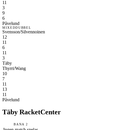
11
3
9
6
Påvelund
MIXEDDUBBEL
Svensson/Silvennoinen
12
11
6
11
3
Täby
Thyrri/Wang
10
7
11
13
11
Påvelund
Täby RacketCenter
BANA 2
Ingen match spelas