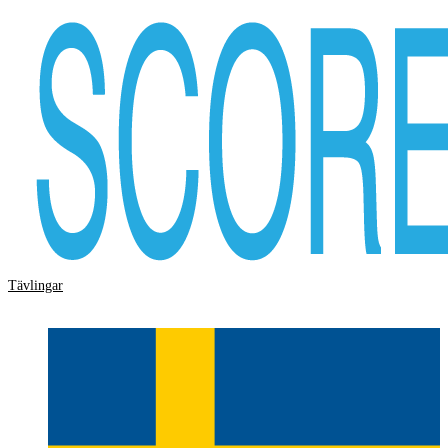
Tävlingar
Storskärm
Hjälp
Logga in