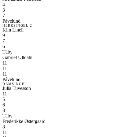
4
3
7
Påvelund
HERRSINGEL 2
Kim Linell
9
7
6
Täby
Gabriel Ulldahl
11
11
11
Påvelund
DAMSINGEL
Julia Tuvesson
11
5
6
8
Täby
Frederikke Østergaard
8
11