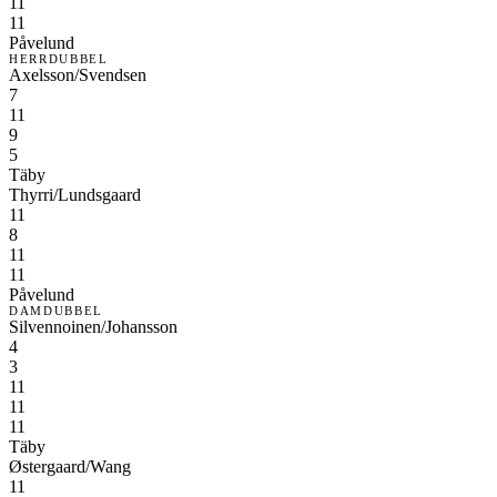
11
11
Påvelund
HERRDUBBEL
Axelsson/Svendsen
7
11
9
5
Täby
Thyrri/Lundsgaard
11
8
11
11
Påvelund
DAMDUBBEL
Silvennoinen/Johansson
4
3
11
11
11
Täby
Østergaard/Wang
11