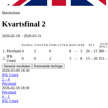
Matchschema
Kvartsfinal 2
2026-02-18 – 2026-03-31
VUN
POÄNG
VINSTER
FÖRLUSTER
MATCHER
SET
BOL
1.
Påvelund
4
2
0
8
–
3
26
–
15
380
–
IFK
2.
0
0
2
3
–
8
15
–
26
353
–
Umeå
Senaste resultaten
Kommande tävlingar
2026-03-09
18:30
IFK Umeå
2 – 4
Påvelund
2026-02-18
18:30
Påvelund
4 – 1
IFK Umeå