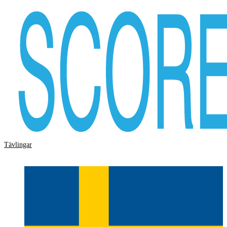
Tävlingar
Storskärm
Hjälp
Logga in